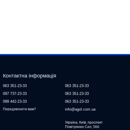
Контактна інформація
063 351-23-33
063 351-23-33
097 737-23-33
063 351-23-33
099 442-23-33
063 351-23-33
info@agol.com.ua
Передзвонити вам?
Україна, Київ, проспект
Повітряних Сил, 56б