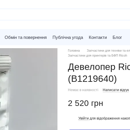
Обмін та повернення
Публічна угода
Контакти
Блог
Головна
Запчастини для техніки та ел
Запчастини для принтерів та БФП Ricoh
Девелопер Ric
(B1219640)
Немає в наявності
Написати відгук
2 520 грн
Увійти
для відображення накоп
%