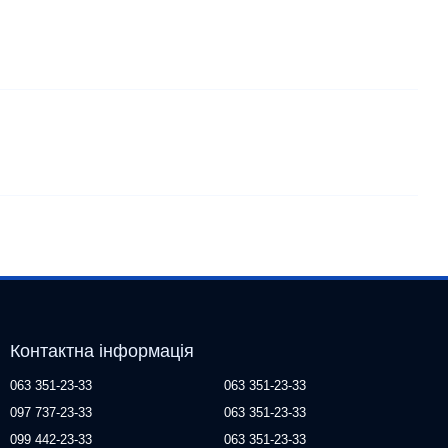
Контактна інформація
063 351-23-33
063 351-23-33
097 737-23-33
063 351-23-33
099 442-23-33
063 351-23-33