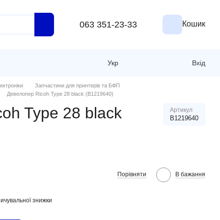
063 351-23-33
Кошик
Укр
Вхід
ектроніки
Запчастини для принтерів та БФП
Девелопер Ricoh Type 28 black (B1219640)
oh Type 28 black
Артикул
B1219640
Порівняти
В бажання
ичувальної знижки