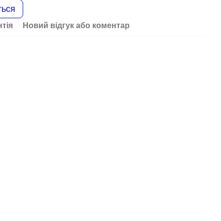
ться
нтія
Новий відгук або коментар