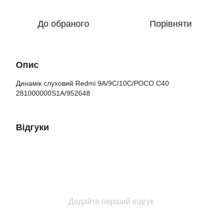
До обраного
Порівняти
Опис
Динамік слуховий Redmi 9A/9C/10C/POCO C40
281000000S1A/952648
Відгуки
Додайте перший відгук