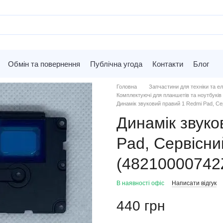
Обмін та повернення
Публічна угода
Контакти
Блог
Головна
Запчастини для техніки та ел
Комплектуючі для планшетів та ноутбуків 
Динамік звуковий правий 1 Redmi Pad, Се
Динамік звуко
Pad, Сервісни
(48210000742
В наявності офіс
Написати відгук
440 грн