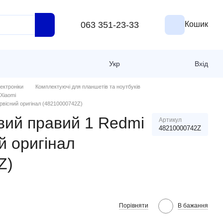
063 351-23-33
Кошик
Укр
Вхід
ектроніки
Комплектуючі для планшетів та ноутбуків
Xiaomi
рвісний оригінал (48210000742Z)
вий правий 1 Redmi
Артикул
48210000742Z
й оригінал
Z)
Порівняти
В бажання