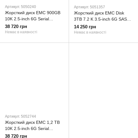
Артикул: 5050240
Артикул: 5051357
Жорсткий диск EMC 900GB
Жорсткий диск EMC Disk
10K 2.5-inch 6G Serial
3TB 7.2 K 3.5-inch 6G SAS
Attached SCSI (SAS) Hot-
(005051357)
38 720 грн
14 250 грн
Plug (5050240)
Немає в наявності
Немає в наявності
Артикул: 5052744
Жорсткий диск EMC 1,2 TB
10K 2.5-inch 6G Serial
Attached SCSI (SAS) Hot-
38 720 грн