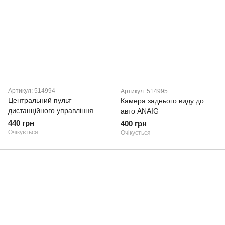
Артикул: 514994
Артикул: 514995
Центральний пульт
Камера заднього виду до
дистанційного управління до
авто ANAIG
авто ANAIG
440 грн
400 грн
Очікується
Очікується