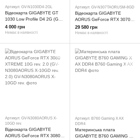
Артикул: GV-N1030D4-2GL
Артикул: GV-N307TAORUSM-8GD
Відеокарта GIGABYTE GT
Відеокарта GIGABYTE
1030 Low Profile D4 2G (GV-
AORUS GeForce RTX 3070 Ti
N1030D4-2GL) (GV-
MASTER 8G (GV-
4 000 грн
29 580 грн
N1030D4-2GL)
N307TAORUS M-8GD) (GV-
Немає в наявності
Немає в наявності
N307TAORUSM-8GD)
Артикул: GV-N3080AORUS X-
Артикул: B760 Gaming X AX
10GD rev.
DDR4
Відеокарта GIGABYTE
Материнська плата
AORUS GeForce RTX 3080
GIGABYTE B760 GAMING X