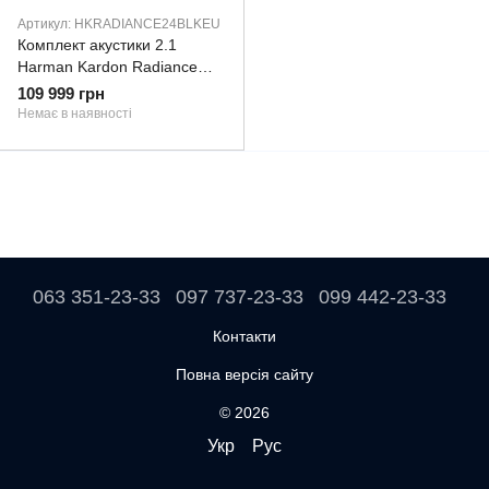
Артикул: HKRADIANCE24BLKEU
Комплект акустики 2.1
Harman Kardon Radiance
2400 Black
109 999 грн
(HKRADIANCE24BLKEU)
Немає в наявності
063 351-23-33
097 737-23-33
099 442-23-33
Контакти
Повна версія сайту
© 2026
Укр
Рус