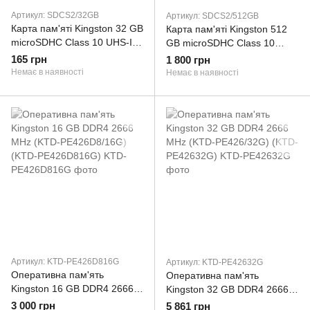
Артикул: SDCS2/32GB
Артикул: SDCS2/512GB
Карта пам'яті Kingston 32 GB
Карта пам'яті Kingston 512
microSDHC Class 10 UHS-I
GB microSDHC Class 10
Canvas Select Plus + SD
UHS-I Canvas Select Plus +
165 грн
1 800 грн
Adapter SDCS2/32GB
SD Adapter SDCS2/512GB
Немає в наявності
Немає в наявності
Артикул: KTD-PE426D816G
Артикул: KTD-PE42632G
Оперативна пам'ять
Оперативна пам'ять
Kingston 16 GB DDR4 2666
Kingston 32 GB DDR4 2666
MHz (KTD-PE426D8/16G)
MHz (KTD-PE426/32G) (KTD-
3 000 грн
5 861 грн