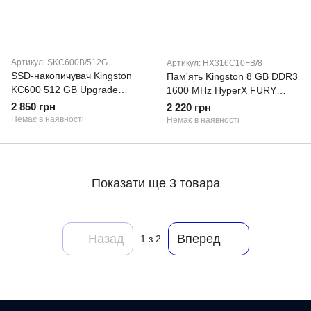
Артикул: SKC600B/512G
Артикул: HX316C10FB/8
SSD-накопичувач Kingston
Пам'ять Kingston 8 GB DDR3
KC600 512 GB Upgrade
1600 MHz HyperX FURY
Bundle Kit (SKC600B/512G)
(HX316C10FB/8)
2 850 грн
2 220 грн
(SKC600B_512G)
(HX316C10FB/8)
Немає в наявності
Немає в наявності
Показати ще 3 товара
Назад
Вперед
1
з 2