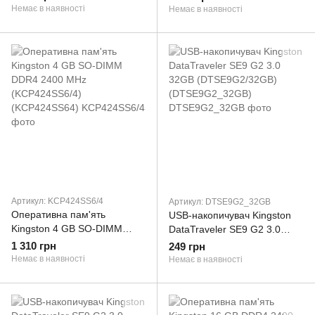
(KTD-PE426D816G)
PE42632G)
Немає в наявності
Немає в наявності
Артикул: KCP424SS6/4
Артикул: DTSE9G2_32GB
Оперативна пам'ять
USB-накопичувач Kingston
Kingston 4 GB SO-DIMM
DataTraveler SE9 G2 3.0
DDR4 2400 MHz
32GB (DTSE9G2/32GB)
1 310 грн
249 грн
(KCP424SS6/4)
(DTSE9G2_32GB)
Немає в наявності
Немає в наявності
(KCP424SS64)