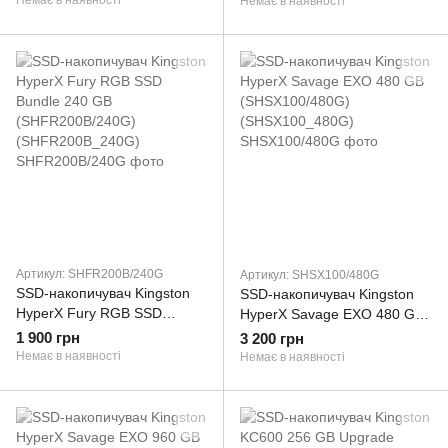
Немає в наявності
Немає в наявності
Артикул: SHFR200B/240G
Артикул: SHSX100/480G
SSD-накопичувач Kingston
SSD-накопичувач Kingston
HyperX Fury RGB SSD
HyperX Savage EXO 480 GB
Bundle 240 GB
(SHSX100/480G)
1 900 грн
3 200 грн
(SHFR200B/240G)
(SHSX100_480G)
Немає в наявності
Немає в наявності
(SHFR200B_240G)