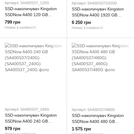
Артикул: SA400S37_120G
Артикул: SA400S37/1920G
SSD-накопичувач Kingston
SSD-накопичувач Kingston
SSDNow A400 120 GB
SSDNow A400 1920 GB
(SA400S37/120G)
(SA400S37/1920G)
799 грн
6 250 грн
(SA400S37_120G)
(SA400S37_1920G)
Немає в наявності
Немає в наявності
Артикул: SA400S37_240G
Артикул: SA400S37/480G
SSD-накопичувач Kingston
SSD-накопичувач Kingston
SSDNow A400 240 GB
SSDNow A400 480 GB
(SA400S37/240G)
(SA400S37/480G)
979 грн
1 575 грн
(SA400S37_240G)
(SA400S37_480G)