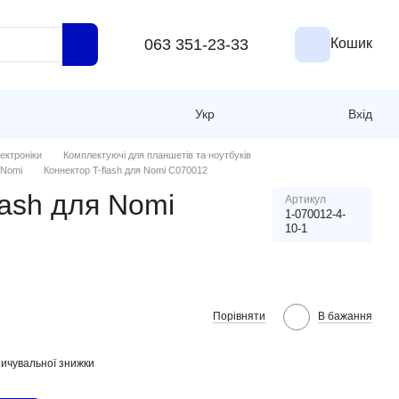
063 351-23-33
Кошик
Укр
Вхід
ектроніки
Комплектуючі для планшетів та ноутбуків
 Nomi
Коннектор T-flash для Nomi C070012
lash для Nomi
Артикул
1-070012-4-
10-1
Порівняти
В бажання
ичувальної знижки