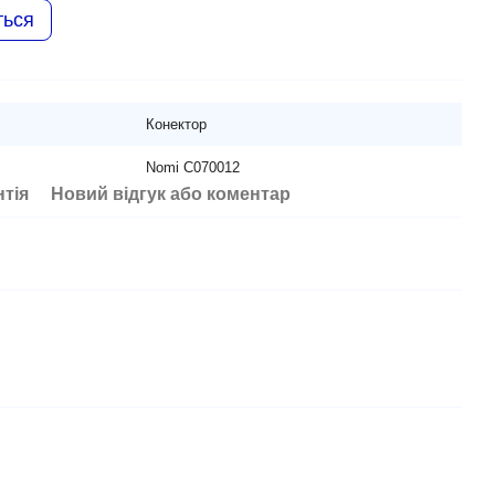
ться
Конектор
Nomi C070012
нтія
Новий відгук або коментар