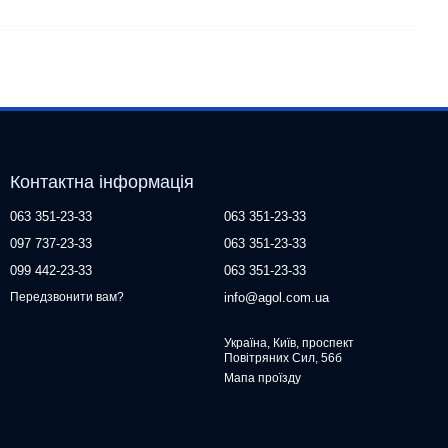
Контактна інформація
063 351-23-33
063 351-23-33
097 737-23-33
063 351-23-33
099 442-23-33
063 351-23-33
info@agol.com.ua
Передзвонити вам?
Україна, Київ, проспект
Повітряних Сил, 56б
Мапа проїзду