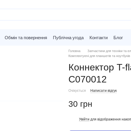
Обмін та повернення
Публічна угода
Контакти
Блог
Головна
Запчастини для техніки та ел
Комплектуючі для планшетів та ноутбуків
Коннектор T-f
C070012
Очікується
Написати відгук
30 грн
Увійти
для відображення накоп
%