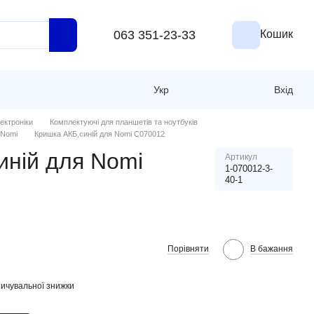
063 351-23-33
Кошик
Укр
Вхід
ектроніки
Комплектуючі для планшетів та ноутбуків
 Nomi
Кришка АКБ,синій для Nomi C070012
иній для Nomi
Артикул
1-070012-3-
40-1
Порівняти
В бажання
ичувальної знижки