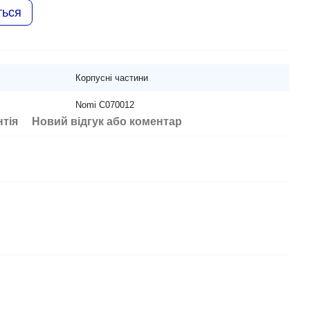
ться
Корпусні частини
Nomi C070012
нтія
Новий відгук або коментар