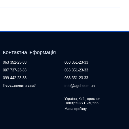
Контактна інформація
063 351-23-33
063 351-23-33
097 737-23-33
063 351-23-33
099 442-23-33
063 351-23-33
info@agol.com.ua
Передзвонити вам?
Україна, Київ, проспект
Повітряних Сил, 56б
Мапа проїзду