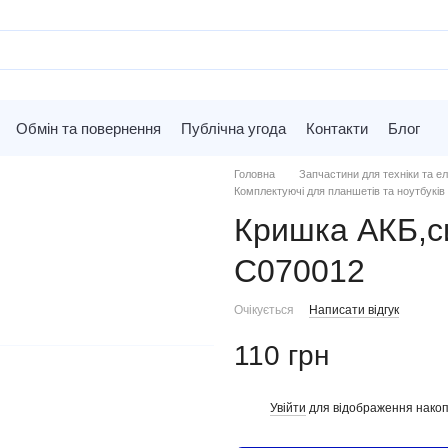
Обмін та повернення
Публічна угода
Контакти
Блог
Головна
Запчастини для техніки та ел
Комплектуючі для планшетів та ноутбуків
Кришка АКБ,с
C070012
Очікується
Написати відгук
110 грн
Увійти
для відображення накоп
%