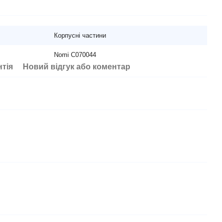
Корпусні частини
Nomi C070044
нтія
Новий відгук або коментар