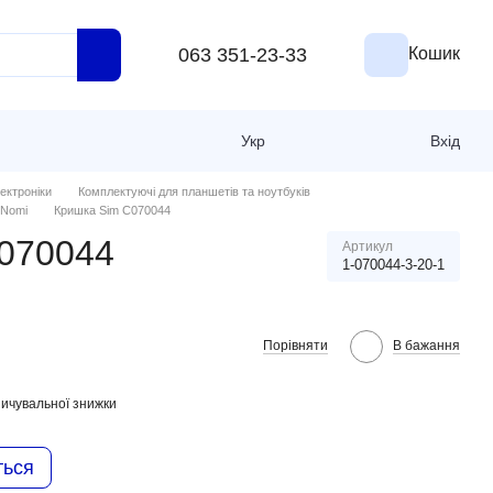
063 351-23-33
Кошик
Укр
Вхід
ектроніки
Комплектуючі для планшетів та ноутбуків
 Nomi
Кришка Sim C070044
070044
Артикул
1-070044-3-20-1
Порівняти
В бажання
ичувальної знижки
ться