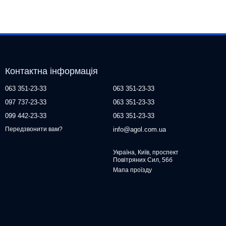
Контактна інформація
063 351-23-33
063 351-23-33
097 737-23-33
063 351-23-33
099 442-23-33
063 351-23-33
info@agol.com.ua
Передзвонити вам?
Україна, Київ, проспект
Повітряних Сил, 56б
Мапа проїзду