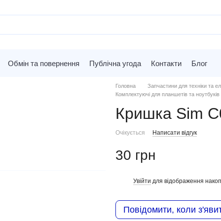
Обмін та повернення
Публічна угода
Контакти
Блог
Головна
Запчастини для техніки та ел
Комплектуючі для планшетів та ноутбуків
Кришка Sim C
Очікується
Написати відгук
30 грн
Увійти
для відображення накоп
%
Повідомити, коли з'яви