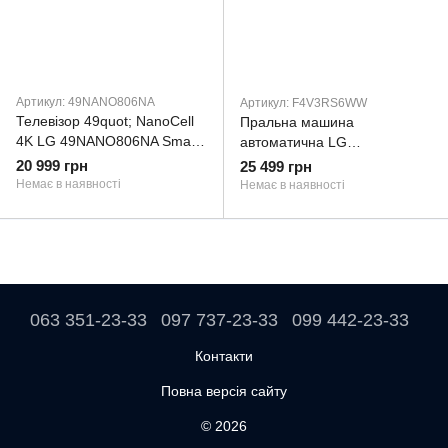
Артикул: 49NANO806NA
Артикул: F4V3RS6WW
Телевізор 49quot; NanoCell
Пральна машина
4K LG 49NANO806NA Smart,
автоматична LG
WebOS, Black
F4V3RS6WW
20 999 грн
25 499 грн
(49NANO806NA)
Немає в наявності
Немає в наявності
063 351-23-33
097 737-23-33
099 442-23-33
Контакти
Повна версія сайту
© 2026