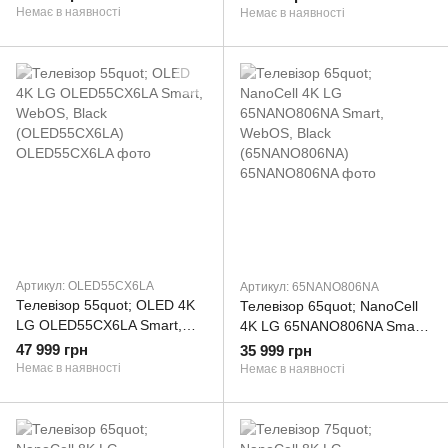
(49UN73906LE)
(55NANO956NA)
Немає в наявності
Немає в наявності
Артикул: OLED55CX6LA
Артикул: 65NANO806NA
Телевізор 55quot; OLED 4K
Телевізор 65quot; NanoCell
LG OLED55CX6LA Smart,
4K LG 65NANO806NA Smart,
WebOS, Black
WebOS, Black
47 999 грн
35 999 грн
(OLED55CX6LA)
(65NANO806NA)
Немає в наявності
Немає в наявності