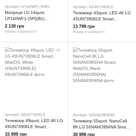
Артикул: LP140WF1-SPB1
Артикул: 43UN73906LE
Матриця LG 14quot;
Телевізор 43quot; LED 4K LG
LP140WF1-(SP)(B1)
43UN73906LE Smart,
(LP140WF1-SPB1)
WebOS, White
2 130 грн
13 799 грн
(43UN73906LE)
Немає в наявності
Немає в наявності
Артикул: 49UN73906LE
Артикул: 55NANO956NA
Телевізор 49quot; LED 4K LG
Телевізор 55quot; NanoCell
49UN73906LE Smart,
8K LG 55NANO956NA Smart,
WebOS, White
WebOS, Black
15 999 грн
39 999 грн