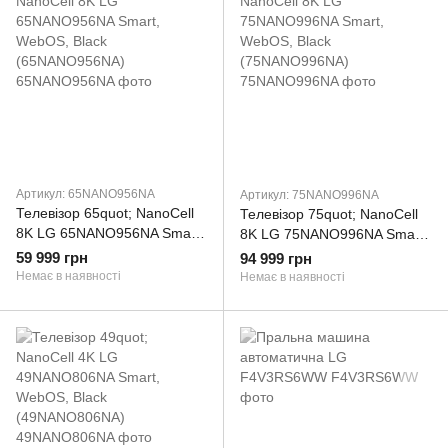
Артикул: 65NANO956NA
Артикул: 75NANO996NA
Телевізор 65quot; NanoCell
Телевізор 75quot; NanoCell
8K LG 65NANO956NA Smart,
8K LG 75NANO996NA Smart,
WebOS, Black
WebOS, Black
59 999 грн
94 999 грн
(65NANO956NA)
(75NANO996NA)
Немає в наявності
Немає в наявності