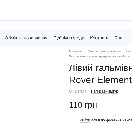
Обмін та повернення
Публічна угода
Контакти
Блог
Головна
Запчастини для техніки та ел
Запчастини до електротранспорту Rover
Лівий гальмів
Rover Element
Очікується
Написати відгук
110 грн
Увійти
для відображення накоп
%