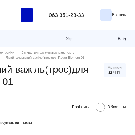
063 351-23-33
Кошик
Укр
Вхід
ектроніки
Запчастини до електротранспорту
Лівий гальмівний важіль(трос)для Rover Element 01
ний важіль(трос)для
Артикул
337411
 01
Порівняти
В бажання
ичувальної знижки