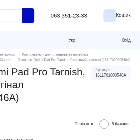
063 351-23-33
Кошик
Укр
Вхід
ектроніки
Комплектуючі для планшетів та ноутбуків
Xiaomi
Лоток сім Redmi Pad Pro Tarnish, Сервісний оригінал (1611701000546A)
i Pad Pro Tarnish,
Артикул
1611701000546A
гінал
46A)
Порівняти
В бажання