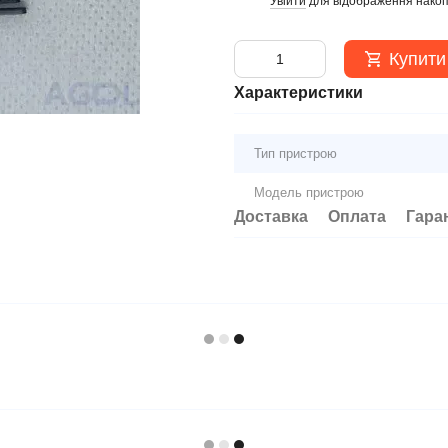
Увійти
для відображення накоп
%
Купити
Характеристики
Тип пристрою
Модель пристрою
Доставка
Оплата
Гара