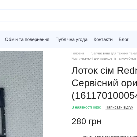
Обмін та повернення
Публічна угода
Контакти
Блог
Головна
Запчастини для техніки та ел
Комплектуючі для планшетів та ноутбуків 
Лоток сім Redm
Сервісний ори
(16117010005
В наявності офіс
Написати відгук
280 грн