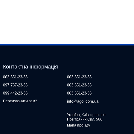
Контактна інформація
063 351-23-33
063 351-23-33
097 737-23-33
063 351-23-33
099 442-23-33
063 351-23-33
info@agol.com.ua
Передзвонити вам?
Україна, Київ, проспект
Повітряних Сил, 56б
Мапа проїзду