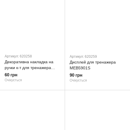
Артикул: 620258
Артикул: 620259
Декоративна накладка на
Дисплей для тренажера
ручки к-т для тренажера
MEB5901S
MEB2600
60 грн
90 грн
Очікується
Очікується