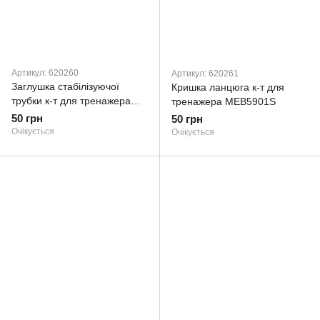
Артикул: 620260
Артикул: 620261
Заглушка стабілізуючої
Кришка ланцюга к-т для
трубки к-т для тренажера
тренажера MEB5901S
MEB5901S
50 грн
50 грн
Очікується
Очікується