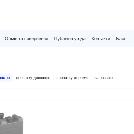
Обмін та повернення
Публічна угода
Контакти
Блог
ністю
спочатку дешевше
спочатку дорожчі
за назвою