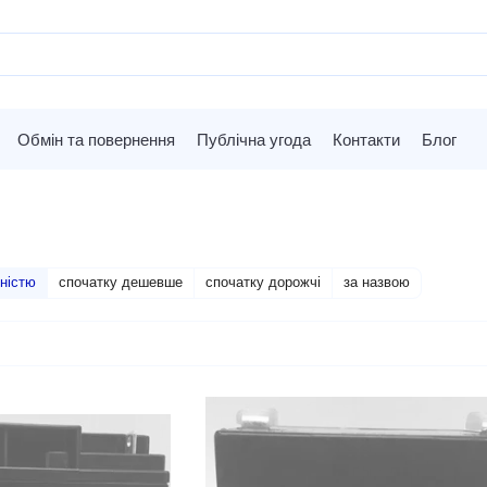
Обмін та повернення
Публічна угода
Контакти
Блог
ністю
спочатку дешевше
спочатку дорожчі
за назвою