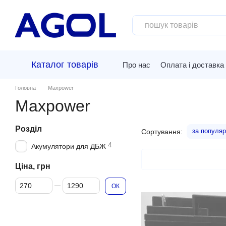
Перейти до основного контенту
Каталог товарів
Про нас
Оплата і доставка
Головна
Maxpower
Maxpower
Розділ
за популяр
Сортування:
4
Акумулятори для ДБЖ
Ціна, грн
Від Ціна, грн
До Ціна, грн
ОК