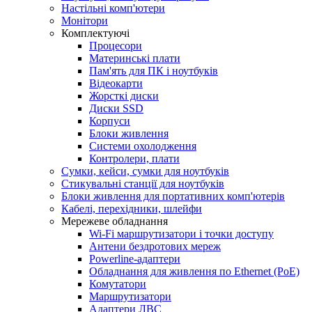
Настільні комп'ютери
Монітори
Комплектуючі
Процесори
Материнські плати
Пам'ять для ПК і ноутбуків
Відеокарти
Жорсткі диски
Диски SSD
Корпуси
Блоки живлення
Системи охолодження
Контролери, плати
Сумки, кейси, сумки для ноутбуків
Стикувальні станції для ноутбуків
Блоки живлення для портативних комп'ютерів
Кабелі, перехідники, шлейфи
Мережеве обладнання
Wi-Fi маршрутизатори і точки доступу
Антени бездротових мереж
Powerline-адаптери
Обладнання для живлення по Ethernet (PoE)
Комутатори
Маршрутизатори
Адаптери ЛВС