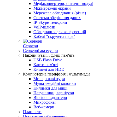
Медіаконвертери, оптичні модулі
Міжмережеві екрани
Мережеве обладнання (різне)
Системи зберігання даних
IP-Skype-телефони
VoIP-шлюзи
Обладнання для конференцій
Кабелі "скручена пара"
Сервери
Серверні аксесуари
Накопичувачі і флеш пам'ять
USB Flash Drive
Карти пам'яті
Кишені для HDD
Комп'ютерна периферія і мультимедіа
Миші, клавіатури
Мультимедійні колонки
Килимки для миші
Навушники, гарнітури
Bluetooth-адаптери
Микрофоны
Веб-камери
Планшети
Програмне забезпечення