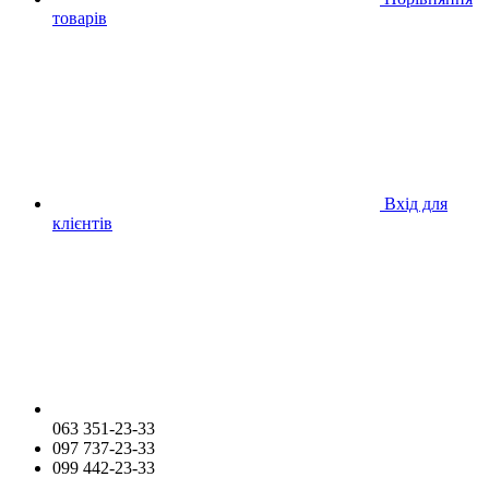
товарів
Вхід для
клієнтів
063 351-23-33
097 737-23-33
099 442-23-33