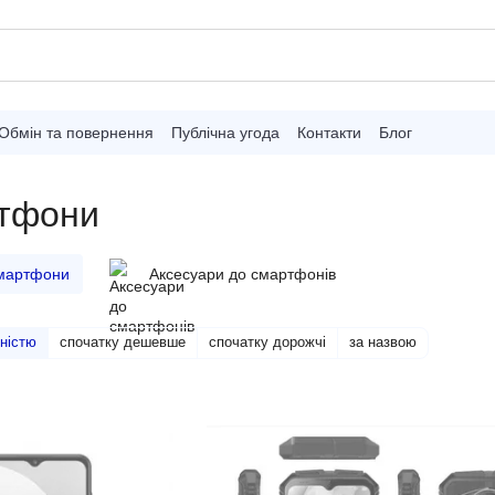
Обмін та повернення
Публічна угода
Контакти
Блог
ртфони
смартфони
Аксесуари до смартфонів
ністю
спочатку дешевше
спочатку дорожчі
за назвою