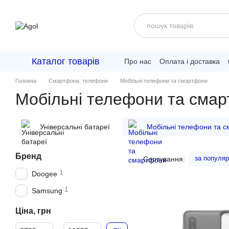
Перейти до основного контенту
Каталог товарів
Про нас
Оплата і доставка
Головна
Смартфони, телефони
Мобільні телефони та смартфони
Мобільні телефони та сма
Універсальні батареї
Мобільні телефони та 
Бренд
за популяр
Сортування:
1
Doogee
1
Samsung
Ціна, грн
Від Ціна, грн
До Ціна, грн