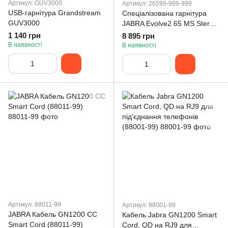
Артикул: GUV3000
Артикул: 26599-999-999
USB-гарнітура Grandstream
Спеціалізована гарнітура
GUV3000
JABRA Evolve2 65 MS Stereo
USB-A Black (26599-999-999)
1 140 грн
8 895 грн
В наявності
В наявності
Артикул: 88011-99
Артикул: 88001-99
JABRA Кабель GN1200 CC
Кабель Jabra GN1200 Smart
Smart Cord (88011-99)
Cord, QD на RJ9 для