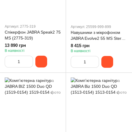
Артикул: 2775-319
Артикул: 25599-999-899
Спікерфон JABRA Speak2 75
Навушники з мікрофоном
MS (2775-319)
JABRA Evolve2 55 MS Stereo
Type-C (25599-999-899)
13 890 грн
8 415 грн
В наявності
В наявності