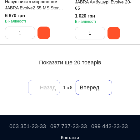
Навушники з мікрофоном
JABRA Амбушурі Evolve 20-
JABRA Evolve2 55 MS Stereo
65
(25599-999-999)
6 870 грн
1 020 грн
В наявності
В наявності
Показати ще 20 товарів
Назад
Вперед
1
з 8
063 351-23-33
097 737-23-33
099 442-23-33
Контакти