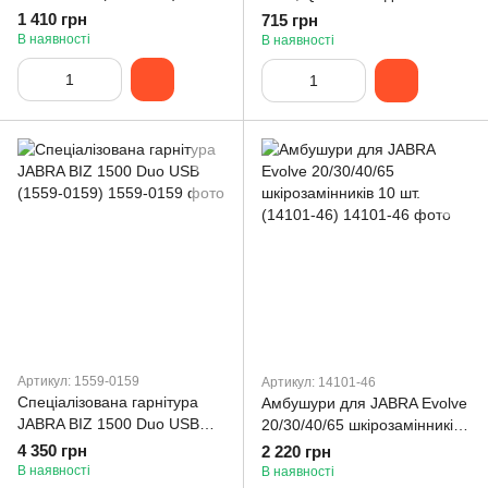
під'єднання телефонів
1 410 грн
715 грн
(88001-99)
В наявності
В наявності
Артикул: 1559-0159
Артикул: 14101-46
Спеціалізована гарнітура
Амбушури для JABRA Evolve
JABRA BIZ 1500 Duo USB
20/30/40/65 шкірозамінників
(1559-0159)
10 шт. (14101-46)
4 350 грн
2 220 грн
В наявності
В наявності