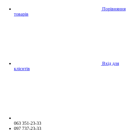
Порівняння
товарів
Вхід для
клієнтів
063 351-23-33
097 737-23-33