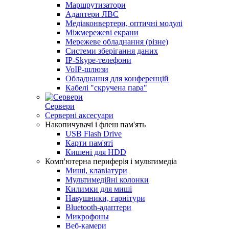
Маршрутизатори
Адаптери ЛВС
Медіаконвертери, оптичні модулі
Міжмережеві екрани
Мережеве обладнання (різне)
Системи зберігання даних
IP-Skype-телефони
VoIP-шлюзи
Обладнання для конференцій
Кабелі "скручена пара"
Сервери
Серверні аксесуари
Накопичувачі і флеш пам'ять
USB Flash Drive
Карти пам'яті
Кишені для HDD
Комп'ютерна периферія і мультимедіа
Миші, клавіатури
Мультимедійні колонки
Килимки для миші
Навушники, гарнітури
Bluetooth-адаптери
Микрофоны
Веб-камери