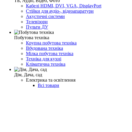
ТБ, Аудіо, Відео, Фото
Кабелі HDMI, DVI, VGA, DisplayPort
Стійки для аудіо-, відеоапаратури
Акустичні системи
Телевізори
Пульти ДУ
Побутова техніка
Крупна побутова техніка
Вбудована техніка
Мілка побутова техніка
Техніка для кухні
Кліматична техніка
Дім, Дача, сад
Електрика та освітлення
Всі товари