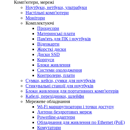
Комп'ютери, мережі
Ноутбуки, нетбуки, ультрабуки
Настільні комп'ютери
Монітори
Комплектуючі
Процесори
Материнські плати
Пам'ять для ПК і ноутбуків
Відеокарти
Жорсткі диски
Диски SSD
Корпуси
Блоки живлення
Системи охолодження
Контролери, плати
Сумки, кейси, сумки для ноутбуків
Стикувальні станції для ноутбуків
Блоки живлення для портативних комп'ютерів
Кабелі, перехідники, шлейфи
Мережеве обладнання
Wi-Fi маршрутизатори і точки доступу
Антени бездротових мереж
Powerline-адаптери
Обладнання для живлення по Ethernet (PoE)
Комутатори