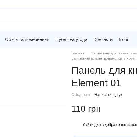
Обмін та повернення
Публічна угода
Контакти
Блог
Головна
Запчастини для техніки та ел
Запчастини до електротранспорту Rover
Панель для кн
Element 01
Очікується
Написати відгук
110 грн
Увійти
для відображення накоп
%