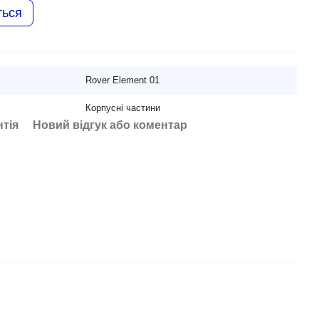
ться
Rover Element 01
Корпусні частини
нтія
Новий відгук або коментар