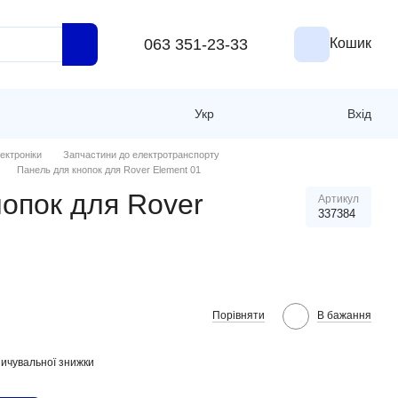
063 351-23-33
Кошик
Укр
Вхід
ектроніки
Запчастини до електротранспорту
Панель для кнопок для Rover Element 01
опок для Rover
Артикул
337384
Порівняти
В бажання
ичувальної знижки