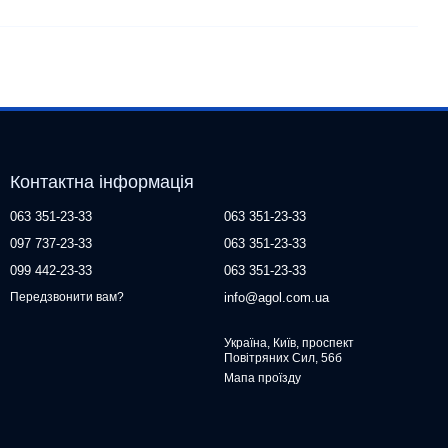
Контактна інформація
063 351-23-33
063 351-23-33
097 737-23-33
063 351-23-33
099 442-23-33
063 351-23-33
info@agol.com.ua
Передзвонити вам?
Україна, Київ, проспект
Повітряних Сил, 56б
Мапа проїзду