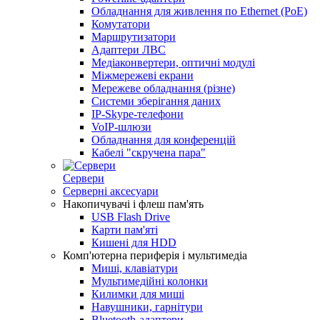
Обладнання для живлення по Ethernet (PoE)
Комутатори
Маршрутизатори
Адаптери ЛВС
Медіаконвертери, оптичні модулі
Міжмережеві екрани
Мережеве обладнання (різне)
Системи зберігання даних
IP-Skype-телефони
VoIP-шлюзи
Обладнання для конференцій
Кабелі "скручена пара"
Сервери
Серверні аксесуари
Накопичувачі і флеш пам'ять
USB Flash Drive
Карти пам'яті
Кишені для HDD
Комп'ютерна периферія і мультимедіа
Миші, клавіатури
Мультимедійні колонки
Килимки для миші
Навушники, гарнітури
Bluetooth-адаптери