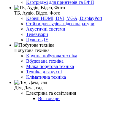
Картриджі для принтерів та БФП
ТБ, Аудіо, Відео, Фото
Кабелі HDMI, DVI, VGA, DisplayPort
Стійки для аудіо-, відеоапаратури
Акустичні системи
Телевізори
Пульти ДУ
Побутова техніка
Крупна побутова техніка
Вбудована техніка
Мілка побутова техніка
Техніка для кухні
Кліматична техніка
Дім, Дача, сад
Електрика та освітлення
Всі товари