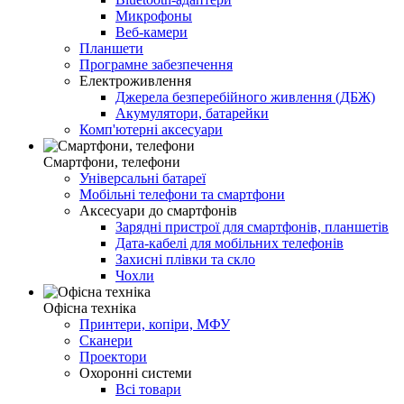
Микрофоны
Веб-камери
Планшети
Програмне забезпечення
Електроживлення
Джерела безперебійного живлення (ДБЖ)
Акумулятори, батарейки
Комп'ютерні аксесуари
Смартфони, телефони
Універсальні батареї
Мобільні телефони та смартфони
Аксесуари до смартфонів
Зарядні пристрої для смартфонів, планшетів
Дата-кабелі для мобільних телефонів
Захисні плівки та скло
Чохли
Офісна техніка
Принтери, копіри, МФУ
Сканери
Проектори
Охоронні системи
Всі товари