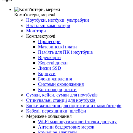
Комп'ютери, мережі
Ноутбуки, нетбуки, ультрабуки
Настільні комп'ютери
Монітори
Комплектуючі
Процесори
Материнські плати
Пам'ять для ПК і ноутбуків
Відеокарти
Жорсткі диски
Диски SSD
Корпуси
Блоки живлення
Системи охолодження
Контролери, плати
Сумки, кейси, сумки для ноутбуків
Стикувальні станції для ноутбуків
Блоки живлення для портативних комп'ютерів
Кабелі, перехідники, шлейфи
Мережеве обладнання
Wi-Fi маршрутизатори і точки доступу
Антени бездротових мереж
Powerline-адаптери