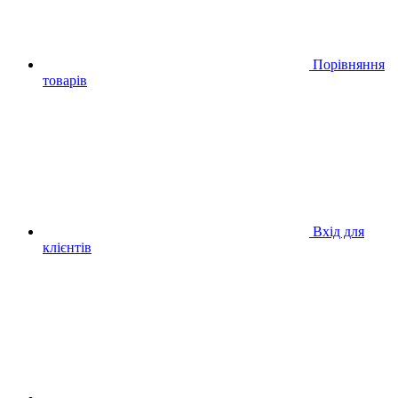
Порівняння
товарів
Вхід для
клієнтів