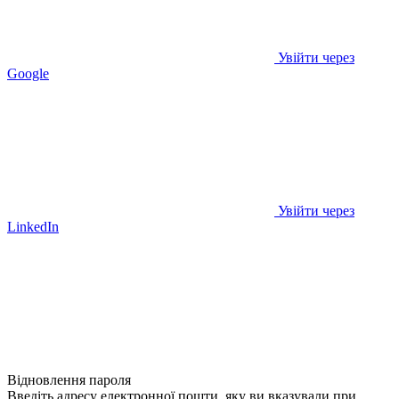
Увійти через
Google
Увійти через
LinkedIn
Відновлення пароля
Введіть адресу електронної пошти, яку ви вказували при