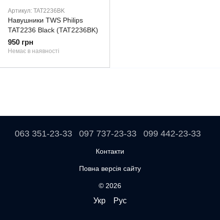
Артикул: TAT2236BK
Навушники TWS Philips
TAT2236 Black (TAT2236BK)
950 грн
Немає в наявності
063 351-23-33
097 737-23-33
099 442-23-33
Контакти
Повна версія сайту
© 2026
Укр
Рус