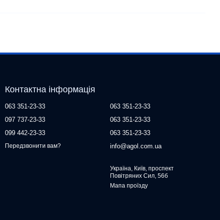
Контактна інформація
063 351-23-33
063 351-23-33
097 737-23-33
063 351-23-33
099 442-23-33
063 351-23-33
info@agol.com.ua
Передзвонити вам?
Україна, Київ, проспект
Повітряних Сил, 56б
Мапа проїзду