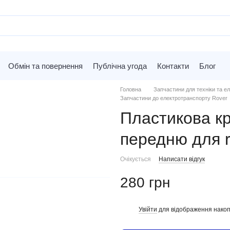
Обмін та повернення
Публічна угода
Контакти
Блог
Головна
Запчастини для техніки та ел
Запчастини до електротранспорту Rover
Пластикова к
передню для r
Очікується
Написати відгук
280 грн
Увійти
для відображення накоп
%