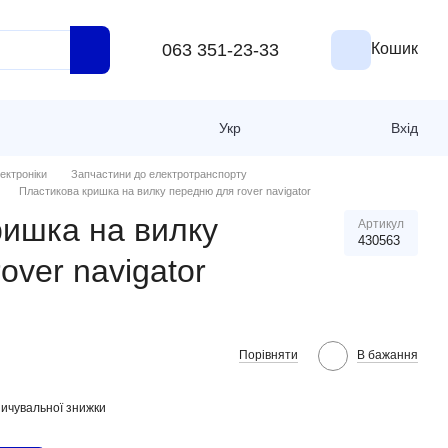
063 351-23-33
Кошик
Укр
Вхід
ектроніки
Запчастини до електротранспорту
Пластикова кришка на вилку передню для rover navigator
ришка на вилку
Артикул
430563
over navigator
Порівняти
В бажання
ичувальної знижки