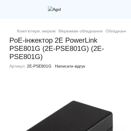
Комп'ютери, мережі
Мережеве обладнання
Обладнання д
PoE-інжектор 2E PowerLink
PSE801G (2E-PSE801G) (2E-
PSE801G)
Артикул:
2E-PSE801G
Написати відгук