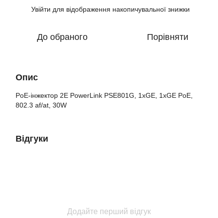
Увійти
для відображення накопичувальної знижки
%
До обраного
Порівняти
Опис
PoE-інжектор 2E PowerLink PSE801G, 1xGE, 1xGE PoE,
802.3 af/at, 30W
Відгуки
Додайте перший відгук