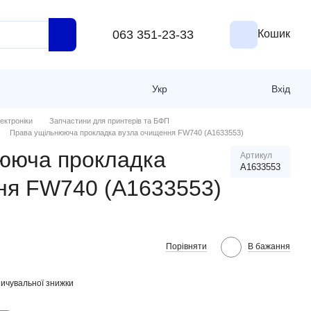
063 351-23-33
Кошик
Укр
Вхід
ектроніки
Запчастини для принтерів та БФП
Права ущільнююча прокладка вузла очищення FW740 (A1633553)
ююча прокладка
Артикул
A1633553
ня FW740 (A1633553)
Порівняти
В бажання
ичувальної знижки