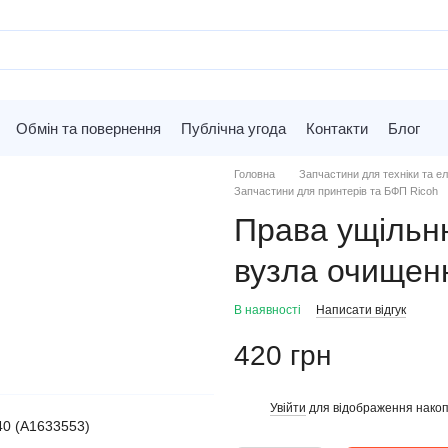
Обмін та повернення
Публічна угода
Контакти
Блог
Головна
Запчастини для техніки та ел
Запчастини для принтерів та БФП Ricoh
Права ущільн
вузла очищен
В наявності
Написати відгук
420 грн
Увійти
для відображення накоп
%
0 (A1633553)