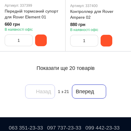
Артикул: 337399
Артикул: 337400
Передній тормозний супорт
Контроллер для Rover
для Rover Element 01
Ampere 02
660 грн
880 грн
В наявності офіс
В наявності офіс
Показати ще 20 товарів
Назад
Вперед
1
з 21
063 351-23-33
097 737-23-33
099 442-23-33