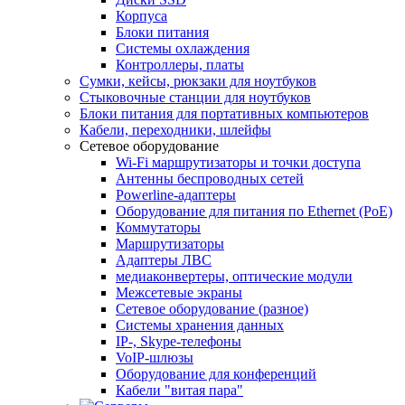
Корпуса
Блоки питания
Системы охлаждения
Контроллеры, платы
Сумки, кейсы, рюкзаки для ноутбуков
Стыковочные станции для ноутбуков
Блоки питания для портативных компьютеров
Кабели, переходники, шлейфы
Сетевое оборудование
Wi-Fi маршрутизаторы и точки доступа
Антенны беспроводных сетей
Powerline-адаптеры
Оборудование для питания по Ethernet (PoE)
Коммутаторы
Маршрутизаторы
Адаптеры ЛВС
медиаконвертеры, оптические модули
Межсетевые экраны
Сетевое оборудование (разное)
Системы хранения данных
IP-, Skype-телефоны
VoIP-шлюзы
Оборудование для конференций
Кабели "витая пара"