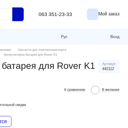
063 351-23-33
Мой заказ
Рус
Вход
троники
Запчасти для электротранспорта
Aкумуляторна батарея для Rover K1
 батарея для Rover K1
Артикул
442112
К сравнению
В желания
тельной скидки
тся