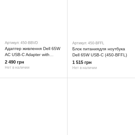
Артикул: 450-BBVD
Артикул: 450-BFFL
Адаптер живлення Dell 65W
Блок питаниядля ноутбука
AC USB-C Adapter with
Dell 65W USB-C (450-BFFL)
Power Cord - Europe (450-
2 490 грн
1 515 грн
BBVD)
Нет в наличии
Нет в наличии