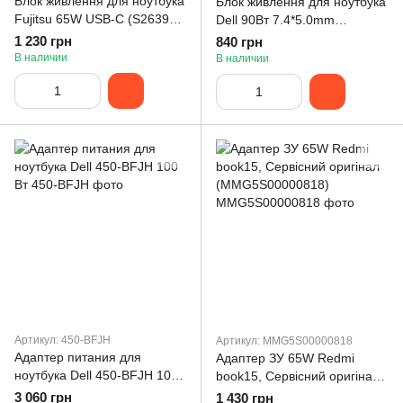
Блок живлення для ноутбука
Блок живлення для ноутбука
Fujitsu 65W USB-C (S26391-
Dell 90Вт 7.4*5.0mm
F3326-L502)
(0TK3DM)
1 230 грн
840 грн
В наличии
В наличии
Артикул: 450-BFJH
Артикул: MMG5S00000818
Адаптер питания для
Адаптер ЗУ 65W Redmi
ноутбука Dell 450-BFJH 100
book15, Сервісний оригінал
Вт
(MMG5S00000818)
3 060 грн
1 430 грн