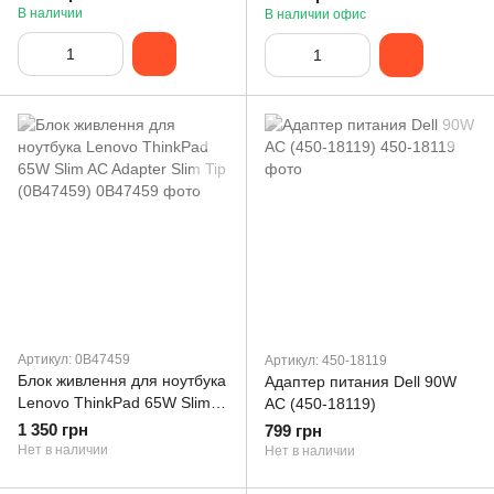
В наличии
В наличии офис
Артикул: 0B47459
Артикул: 450-18119
Блок живлення для ноутбука
Адаптер питания Dell 90W
Lenovo ThinkPad 65W Slim
AC (450-18119)
AC Adapter Slim Tip
1 350 грн
799 грн
(0B47459)
Нет в наличии
Нет в наличии