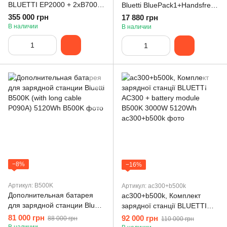
BLUETTI EP2000 + 2хB700
Bluetti BluePack1+Handsfree
Home Battery Backup
1
355 000 грн
17 880 грн
В наличии
В наличии
−8%
−16%
Артикул: B500K
Артикул: ac300+b500k
Дополнительная батарея
ac300+b500k, Комплект
для зарядной станции Bluetti
зарядної станції BLUETTI
B500K (with long cable
AC300 + battery module
81 000 грн
92 000 грн
88 000 грн
110 000 грн
P090A) 5120Wh
B500K 3000W 5120Wh