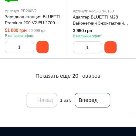
Артикул: PR200V2
Артикул: A-PG-UN-0150
Зарядная станция BLUETTI
Адаптер BLUETTI M28
Premium 200 V2 EU 2700W
Байонетний 3-контактний
2073,6Wh
штекерний роз’єм для AC500
51 800 грн
3 990 грн
69 999 грн
В наличии офис
В наличии офис
Показать еще 20 товаров
Назад
Вперед
1
из 5