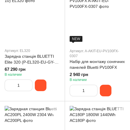
NEW
Артикул: EL320
Артикул: A-AKIT-EU-PV100FX-
Зарядна станція BLUETTI
0307
Набір для монтажу сонячних
Elite 320 (P-EL320-EU-GY-
панелей Bluetti PV100FX
10)
67 290 грн
2 940 грн
В наличии
В наличии