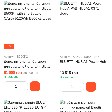
−8%
Артикул: B500K2
Артикул: A-PAB-HUBA1-0371
Дополнительная батарея
BLUETTI HUB A1 Power Hub
для зарядной станции Bluetti
B500K (with short cable
81 000 грн
13 515 грн
88 000 грн
CA90) 5120Wh
В наличии
В наличии