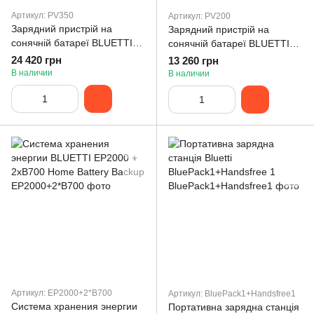
Артикул: PV350
Артикул: PV200
Зарядний пристрій на
Зарядний пристрій на
сонячній батареї BLUETTI
сонячній батареї BLUETTI
PV350 Solar Panel (PV350)
PV200 Solar Panel
24 420 грн
13 260 грн
В наличии
В наличии
Артикул: EP2000+2*B700
Артикул: BluePack1+Handsfree1
Система хранения энергии
Портативна зарядна станція