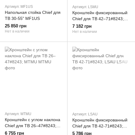
Артикул: MF1US
Артикул: LSMU
Напольная стойка Chief для
Кронштейн фиксированный
ТВ 30-55" MF1US
Chief для ТВ 42–71#8243;
LSMU
25 850 грн
7 182 грн
Нет в наличии
Нет в наличии
Артикул: MTMU
Артикул: LSAU
Кронштейн с углом наклона
Кронштейн фиксированный
Chief для ТВ 26–47#8243;
Chief для ТВ 42-71#8243;
MTMU
LSAU
6 755 грн
5 786 грн