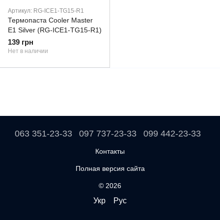
Артикул: RG-ICE1-TG15-R1
Термопаста Cooler Master
E1 Silver (RG-ICE1-TG15-R1)
139 грн
Нет в наличии
063 351-23-33
097 737-23-33
099 442-23-33
Контакты
Полная версия сайта
© 2026
Укр
Рус