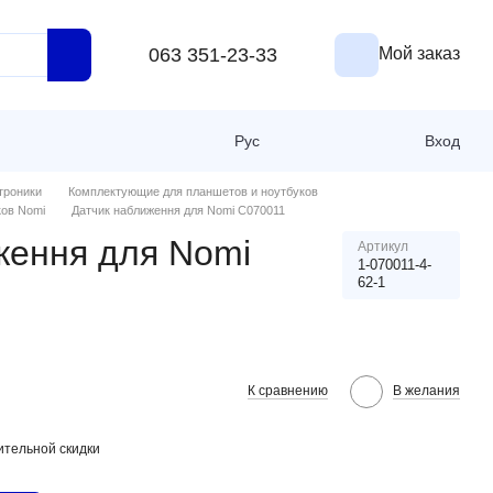
063 351-23-33
Мой заказ
Рус
Вход
троники
Комплектующие для планшетов и ноутбуков
ков Nomi
Датчик наближення для Nomi C070011
ження для Nomi
Артикул
1-070011-4-
62-1
К сравнению
В желания
тельной скидки