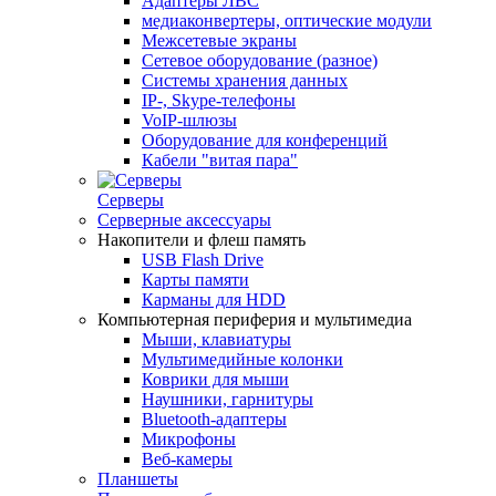
Адаптеры ЛВС
медиаконвертеры, оптические модули
Межсетевые экраны
Сетевое оборудование (разное)
Системы хранения данных
IP-, Skype-телефоны
VoIP-шлюзы
Оборудование для конференций
Кабели "витая пара"
Серверы
Серверные аксессуары
Накопители и флеш память
USB Flash Drive
Карты памяти
Карманы для HDD
Компьютерная периферия и мультимедиа
Мыши, клавиатуры
Мультимедийные колонки
Коврики для мыши
Наушники, гарнитуры
Bluetooth-адаптеры
Микрофоны
Веб-камеры
Планшеты