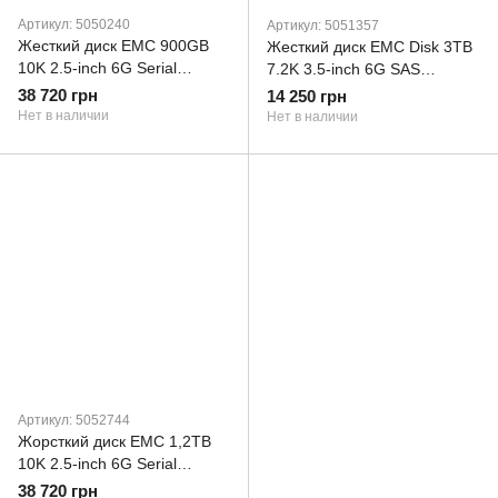
Артикул: 5050240
Артикул: 5051357
Жесткий диск EMC 900GB
Жесткий диск EMC Disk 3TB
10K 2.5-inch 6G Serial
7.2K 3.5-inch 6G SAS
Attached SCSI (SAS) Hot-
(005051357)
38 720 грн
14 250 грн
Plug (5050240)
Нет в наличии
Нет в наличии
Артикул: 5052744
Жорсткий диск EMC 1,2TB
10K 2.5-inch 6G Serial
Attached SCSI (SAS) Hot-
38 720 грн