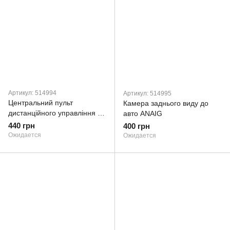
Артикул: 514994
Артикул: 514995
Центральний пульт
Камера заднього виду до
дистанційного управління до
авто ANAIG
авто ANAIG
440 грн
400 грн
Ожидается
Ожидается