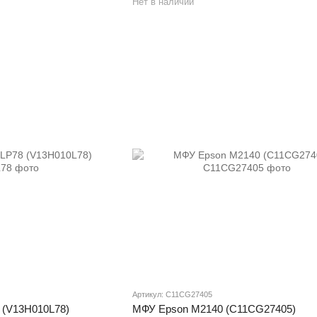
Нет в наличии
Артикул: C11CG27405
(V13H010L78)
МФУ Epson M2140 (C11CG27405)