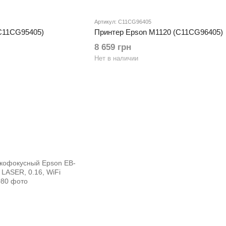
Артикул: C11CG96405
C11CG95405)
Принтер Epson M1120 (C11CG96405)
8 659 грн
Нет в наличии