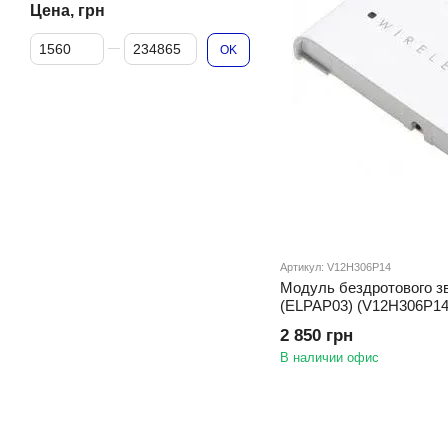
Цена, грн
От Цена, грн
До Цена, грн
OK
Артикул: V12H306P14
Модуль бездротового зв
(ELPAP03) (V12H306P14
2 850 грн
В наличии офис