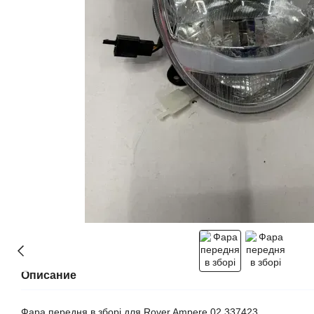
Описание
Фара передня в зборі для Rover Ampere 02 337423