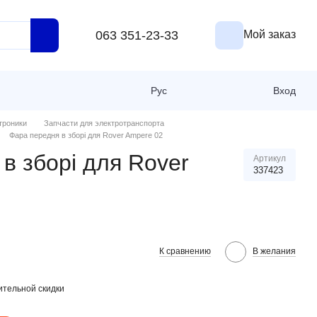
063 351-23-33
Мой заказ
Рус
Вход
троники
Запчасти для электротранспорта
Фара передня в зборі для Rover Ampere 02
в зборі для Rover
Артикул
337423
К сравнению
В желания
тельной скидки