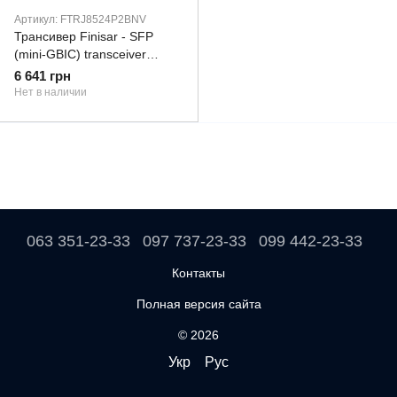
Артикул: FTRJ8524P2BNV
Трансивер Finisar - SFP
(mini-GBIC) transceiver
module - Gigabit Ethernet,
6 641 грн
Fibre Channel
Нет в наличии
063 351-23-33
097 737-23-33
099 442-23-33
Контакты
Полная версия сайта
© 2026
Укр
Рус