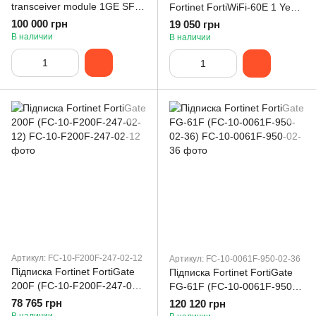
transceiver module 1GE SFP
Fortinet FortiWiFi-60E 1 Year
SX transceiver module for
FortiGuard Web Filtering
100 000 грн
19 050 грн
systems with SFP and
Service (FC-10-W060E-112-
В наличии
В наличии
SFP/SFP+
02-12)
Артикул: FC-10-F200F-247-02-12
Артикул: FC-10-0061F-950-02-36
Підписка Fortinet FortiGate
Підписка Fortinet FortiGate
200F (FC-10-F200F-247-02-
FG-61F (FC-10-0061F-950-
12)
02-36)
78 765 грн
120 120 грн