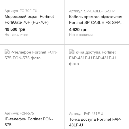
Артикул: FG-70F-EU
Артикул: SP-CABLE-FS-SFP
Мережевий екран Fortinet
Кабель прямого підключеня
FortiGate 70F (FG-70F)
Fortinet SP-CABLE-FS-SFP+1
1м
49 500 грн
4 620 грн
Нет в наличии
Нет в наличии
Артикул: FON-575
Артикул: FAP-431F-U
IP-телефон Fortinet FON-
Точка доступа Fortinet FAP-
575
431F-U