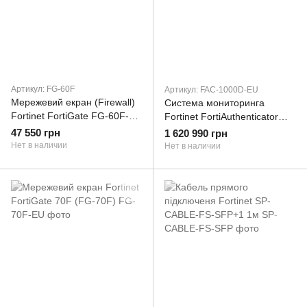
Артикул: FG-60F
Артикул: FAC-1000D-EU
Мережевий екран (Firewall)
Cистема мониторинга
Fortinet FortiGate FG-60F-EU
Fortinet FortiAuthenticator
(FG-60F)
FAC-1000D-EU
47 550 грн
1 620 990 грн
Нет в наличии
Нет в наличии