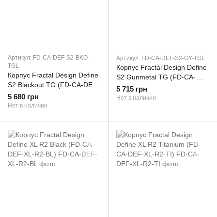
Артикул: FD-CA-DEF-S2-BKO-
Артикул: FD-CA-DEF-S2-GY-TGL
TGL
Корпус Fractal Design Define
Корпус Fractal Design Define
S2 Gunmetal TG (FD-CA-
S2 Blackout TG (FD-CA-DEF-
DEF-S2-GY-TGL) (FD-CA-
5 715 грн
S2-BKO-TGL) (FD-CA-DEF-
5 680 грн
DEF-S2-GY-TGL)
Нет в наличии
S2-BKO-TGL)
Нет в наличии