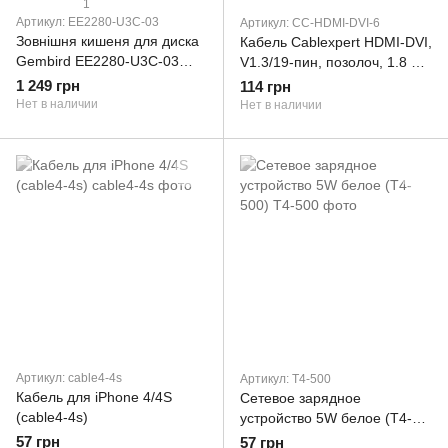
1
Артикул: EE2280-U3C-03
Артикул: CC-HDMI-DVI-6
Зовнішня кишеня для диска
Кабель Cablexpert HDMI-DVI,
Gembird EE2280-U3C-03
V1.3/19-пин, позолоч, 1.8 м
(EE2280-U3C-03)
(CC-HDMI-DVI-6)
1 249 грн
114 грн
Нет в наличии
Нет в наличии
Артикул: cable4-4s
Артикул: T4-500
Кабель для iPhone 4/4S
Сетевое зарядное
(cable4-4s)
устройство 5W белое (T4-
500)
57 грн
57 грн