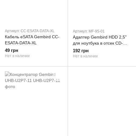
Артикул: CC-ESATA-DATA-XL
Артикул: MF-95-01
Кабель eSATA Gembird CC-
Адаптер Gembird HDD 2,5"
ESATA-DATA-XL
для ноутбука в отсек CD-
ROM (MF-95-01)
49 грн
192 грн
Нет в наличии
Нет в наличии