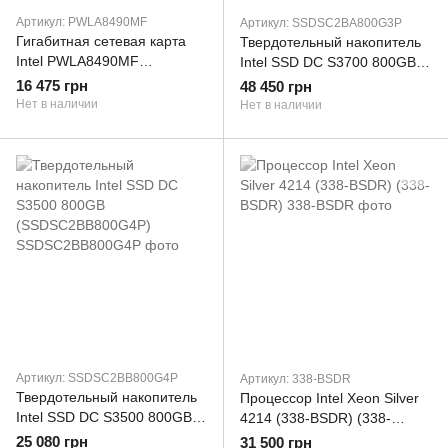
Артикул: PWLA8490MF
Артикул: SSDSC2BA800G3P
Гигабитная сетевая карта
Твердотельный накопитель
Intel PWLA8490MF
Intel SSD DC S3700 800GB
(PWLA8490MF)
(SSDSC2BA800G3P)
16 475 грн
48 450 грн
Нет в наличии
Нет в наличии
Артикул: SSDSC2BB800G4P
Артикул: 338-BSDR
Твердотельный накопитель
Процессор Intel Xeon Silver
Intel SSD DC S3500 800GB
4214 (338-BSDR) (338-
(SSDSC2BB800G4P)
BSDR)
25 080 грн
31 500 грн