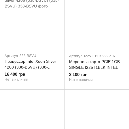
Артикул: 338-BSVU
Артикул: I225T1BLK 999PT6
Процессор Intel Xeon Silver
Мережева карта PCIE 1GB
4208 (338-BSVU) (338-
SINGLE I225T1BLK INTEL
BSVU)
16 400 грн
2 100 грн
Нет в наличии
Нет в наличии