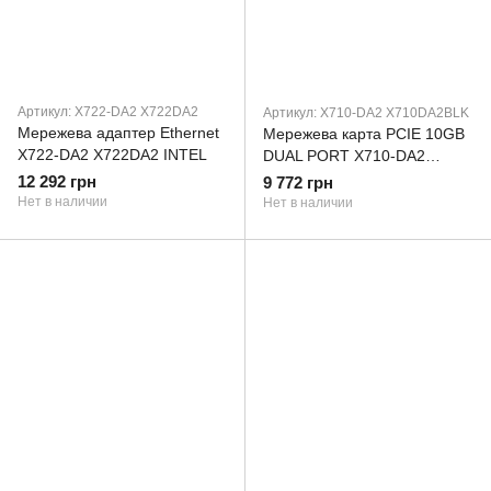
Артикул: X722-DA2 X722DA2
Артикул: X710-DA2 X710DA2BLK
Мережева адаптер Ethernet
Мережева карта PCIE 10GB
X722-DA2 X722DA2 INTEL
DUAL PORT X710-DA2
X710DA2BLK INTEL
12 292 грн
9 772 грн
(X710DA2BLK933217)
Нет в наличии
Нет в наличии