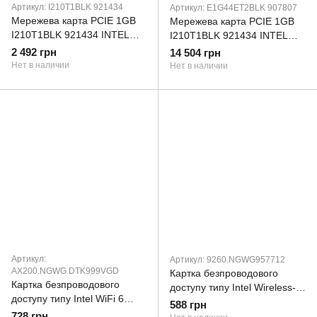
Артикул: I210T1BLK 921434
Артикул: E1G44ET2BLK 907807
Мережева карта PCIE 1GB
Мережева карта PCIE 1GB
I210T1BLK 921434 INTEL
I210T1BLK 921434 INTEL
(I210T1BLK921434)
(I210T1BLK921434)
2 492 грн
14 504 грн
Нет в наличии
Нет в наличии
Артикул:
Артикул: 9260.NGWG957712
AX200.NGWG.DTK999VGD
Картка безпроводового
Картка безпроводового
доступу типу Intel Wireless-
доступу типу Intel WiFi 6
AC 9260 моделі 9260NGW
588 грн
AX200 моделі AX200NGW
728 грн