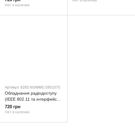
Нет в наличии
Нет в наличии
Артикул: 8265.NGWMG.S951075
Обладнання радіодоступу
(ІЕЕЕ 802.11 та інтерфейс
передачі даних Bluetooth) -
720 грн
картка безпроводового
Нет в наличии
доступу