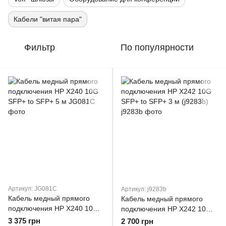
Кабели "витая пара"
Фильтр
По популярности
Артикул: JG081C
Артикул: j9283b
Кабель медный прямого
Кабель медный прямого
подключения HP X240 10G
подключения HP X242 10G
SFP+ to SFP+ 5 м
SFP+ to SFP+ 3 м (j9283b)
3 375 грн
2 700 грн