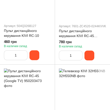
Артикул: 504Q326B127
Артикул: 7601-ZC4520-0244KVVK
Пульт дистанційного
Пульт дистанційного
керування KIVI RC-10
керування KIVI RC-45
(Android TV)
460 грн
780 грн
В наличии склад
В наличии склад