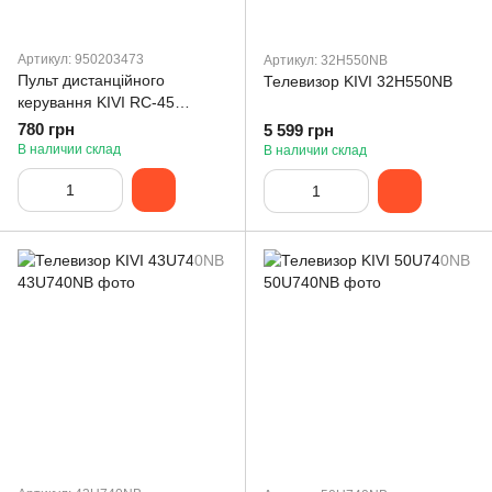
Артикул: 950203473
Артикул: 32H550NB
Пульт дистанційного
Телевизор KIVI 32H550NB
керування KIVI RC-45
(Google TV)
780 грн
5 599 грн
В наличии склад
В наличии склад