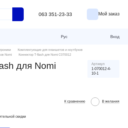
063 351-23-33
Мой заказ
Рус
Вход
троники
Комплектующие для планшетов и ноутбуков
ков Nomi
Коннектор T-flash для Nomi C070012
lash для Nomi
Артикул
1-070012-4-
10-1
К сравнению
В желания
тельной скидки