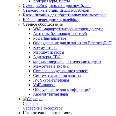
Контроллеры, платы
Сумки, кейсы, рюкзаки для ноутбуков
Стыковочные станции для ноутбуков
Блоки питания для портативных компьютеров
Кабели, переходники, шлейфы
Сетевое оборудование
Wi-Fi маршрутизаторы и точки доступа
Антенны беспроводных сетей
Powerline-адаптеры
Оборудование для питания по Ethernet (PoE)
Коммутаторы
Маршрутизаторы
Адаптеры ЛВС
медиаконвертеры, оптические модули
Межсетевые экраны
Сетевое оборудование (разное)
Системы хранения данных
IP-, Skype-телефоны
VoIP-шлюзы
Оборудование для конференций
Кабели "витая пара"
Серверы
Серверные аксессуары
Накопители и флеш память